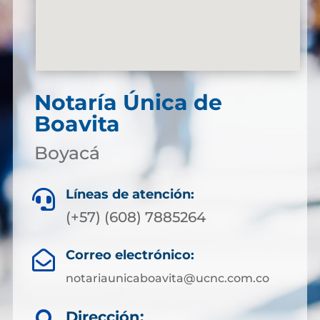
Notaría Única de
Boavita
Boyacá
Líneas de atención:

(+57) (608) 7885264
Correo electrónico:

notariaunicaboavita@ucnc.com.co
Dirección: