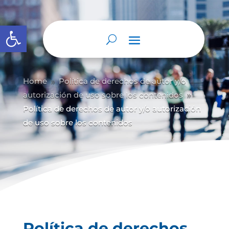
Abrir barra de herramientas
Home
Política de derechos de autor y/
o
9
autorización de uso sobre los contenidos
9
Política de derechos de autor y/o autorización
de uso sobre los contenidos
Política de derechos