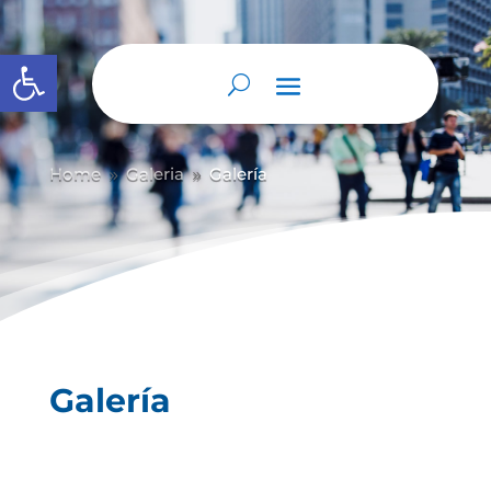
Abrir barra de herramientas
Home
Galeria
Galería
9
9
Galería