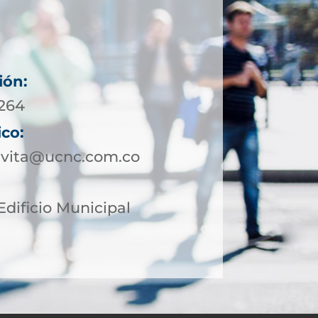
ión:
5264
ico:
avita@ucnc.com.co
Edificio Municipal