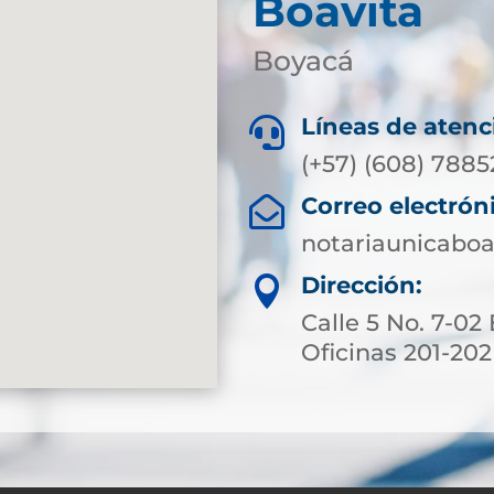
Boavita
Boyacá
Líneas de atenc

(+57) (608) 788
Correo electrón

notariaunicabo
Dirección:

Calle 5 No. 7-02 
Oficinas 201-202