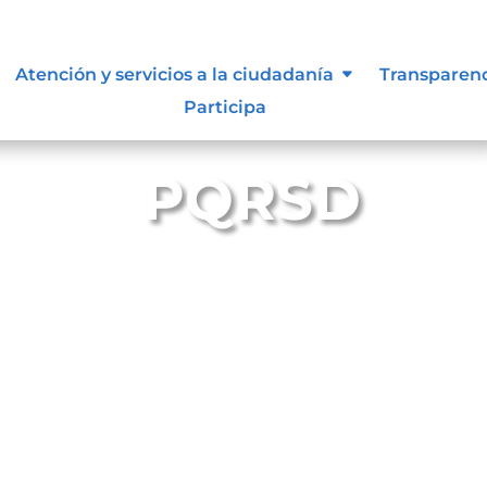
Atención y servicios a la ciudadanía
Transparen
Participa
PQRSD
ención de
Petición, Queja/Reclamo, Solicitud de Infor
uesta.