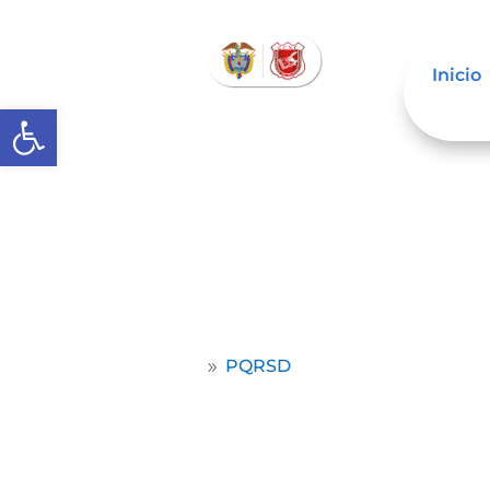
Inicio
Abrir barra de herramientas
Mecanismo de at
Sugerencia/ Prop
Home
PQRSD
9