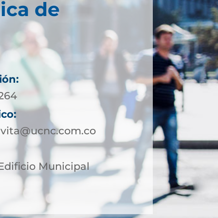
ica de
ión:
5264
ico:
avita@ucnc.com.co
Edificio Municipal