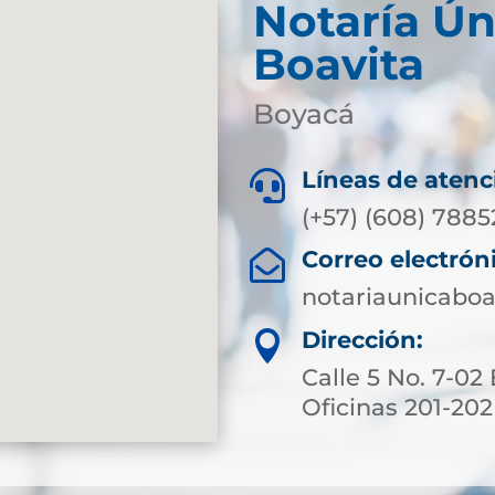
Notaría Ún
Boavita
Boyacá
Líneas de atenc

(+57) (608) 788
Correo electrón

notariaunicabo
Dirección:

Calle 5 No. 7-02 
Oficinas 201-202