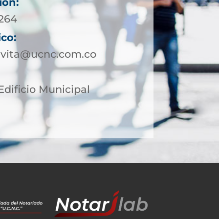
ión:
5264
ico:
avita@ucnc.com.co
Edificio Municipal