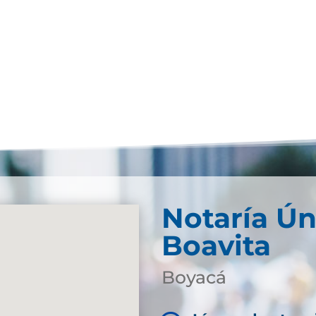
Notaría Ún
Boavita
Boyacá