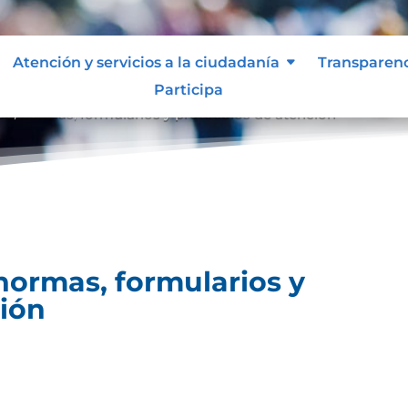
Atención y servicios a la ciudadanía
Transparen
Participa
ico, normas, formularios y protocolos de atención
 normas, formularios y
ción