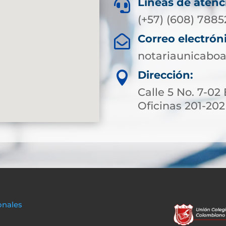
Líneas de atenc

(+57) (608) 788
Correo electrón

notariaunicabo
Dirección:

Calle 5 No. 7-02 
Oficinas 201-202
onales