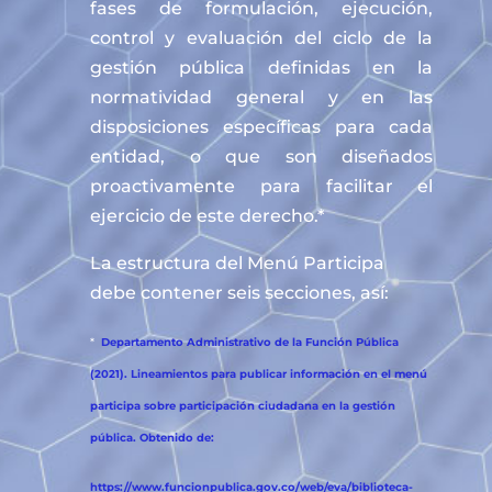
fases de formulación, ejecución,
control y evaluación del ciclo de la
gestión pública definidas en la
normatividad general y en las
disposiciones específicas para cada
entidad, o que son diseñados
proactivamente para facilitar el
ejercicio de este derecho.*
La estructura del Menú Participa
debe contener seis secciones, así:
*
Departamento Administrativo de la Función Pública
(2021). Lineamientos para publicar información en el menú
participa sobre participación ciudadana en la gestión
pública. Obtenido de:
https://www.funcionpublica.gov.co/web/eva/biblioteca-