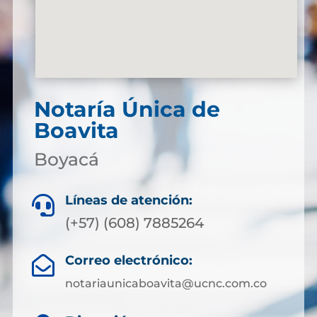
Notaría Única de
Boavita
Boyacá
Líneas de atención:

(+57) (608) 7885264
Correo electrónico:

notariaunicaboavita@ucnc.com.co