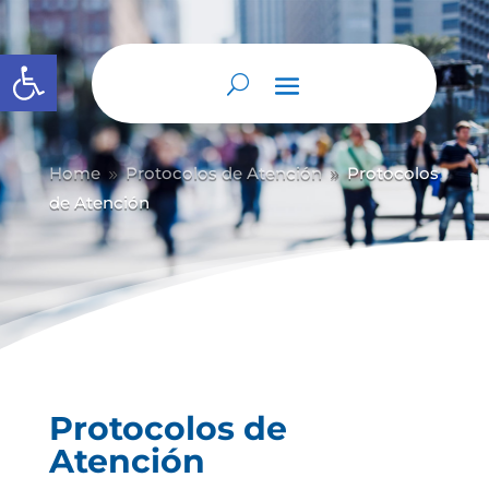
Abrir barra de herramientas
Home
Protocolos de Atención
Protocolos
9
9
de Atención
Protocolos de
Atención