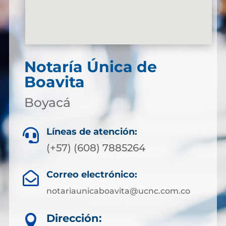
Notaría Única de
Boavita
Boyacá
Líneas de atención:

(+57) (608) 7885264
Correo electrónico:

notariaunicaboavita@ucnc.com.co
Dirección:
