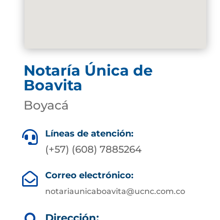
Notaría Única de
Boavita
Boyacá
Líneas de atención:

(+57) (608) 7885264
Correo electrónico:

notariaunicaboavita@ucnc.com.co
Dirección: