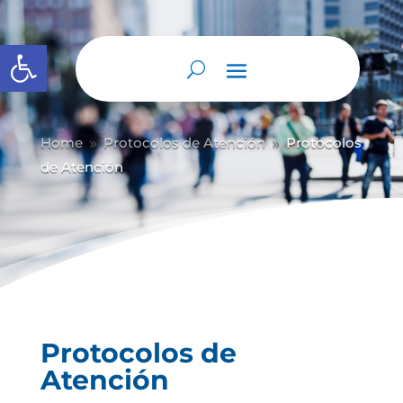
Abrir barra de herramientas
Home
Protocolos de Atención
Protocolos
9
9
de Atención
Protocolos de
Atención