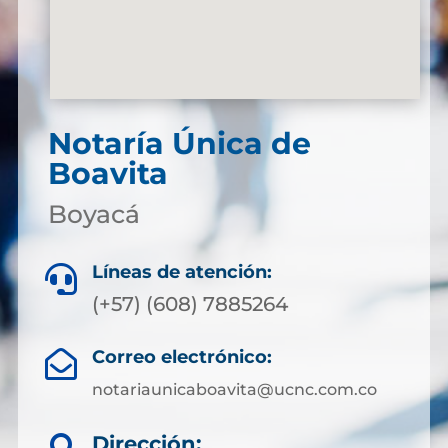
Notaría Única de
Boavita
Boyacá
Líneas de atención:

(+57) (608) 7885264
Correo electrónico:

notariaunicaboavita@ucnc.com.co
Dirección: