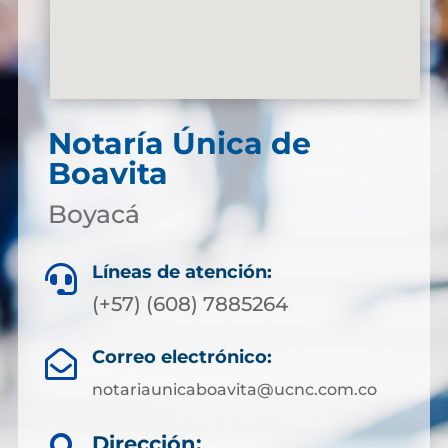
Notaría Única de
Boavita
Boyacá
Líneas de atención:

(+57) (608) 7885264
Correo electrónico:

notariaunicaboavita@ucnc.com.co
Dirección: