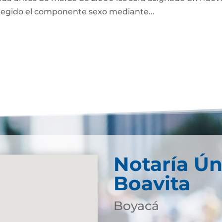
regido el componente sexo mediante...
Notaría Ún
Boavita
Boyacá