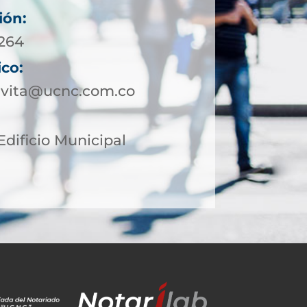
ión:
5264
ico:
avita@ucnc.com.co
Edificio Municipal