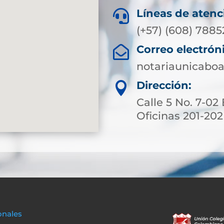
Líneas de atenc

(+57) (608) 788
Correo electrón

notariaunicabo
Dirección:

Calle 5 No. 7-02 
Oficinas 201-202
onales