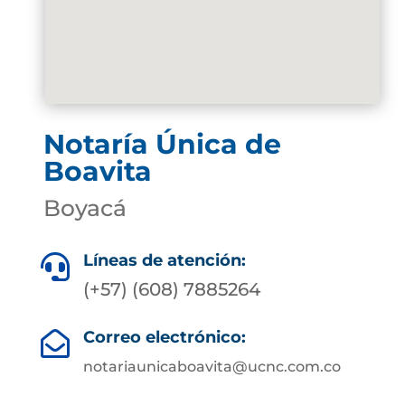
Notaría Única de
Boavita
Boyacá
Líneas de atención:

(+57) (608) 7885264
Correo electrónico:

notariaunicaboavita@ucnc.com.co