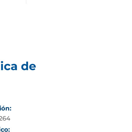
ica de
ión:
5264
ico: