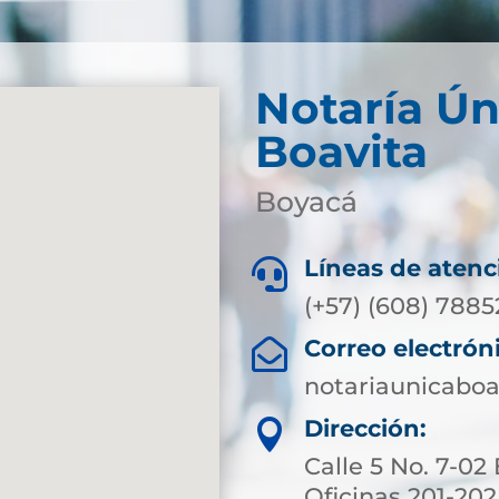
Notaría Ún
Boavita
Boyacá
Líneas de atenc

(+57) (608) 788
Correo electrón

notariaunicabo
Dirección:

Calle 5 No. 7-02 
Oficinas 201-202