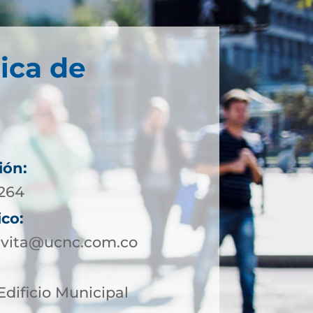
ica de
ión:
5264
ico:
avita@ucnc.com.co
Edificio Municipal