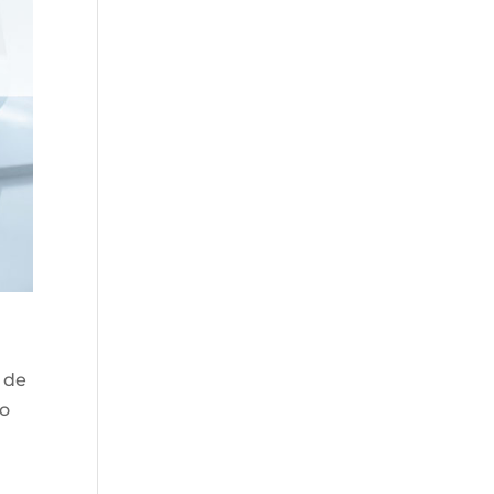
1 de
no