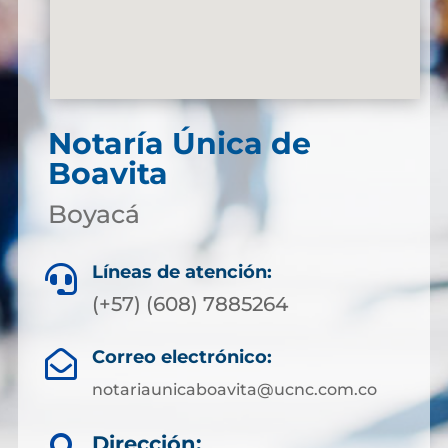
Notaría Única de
Boavita
Boyacá
Líneas de atención:

(+57) (608) 7885264
Correo electrónico:

notariaunicaboavita@ucnc.com.co
Dirección: