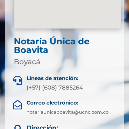
Notaría Única de
Boavita
Boyacá
Líneas de atención:

(+57) (608) 7885264
Correo electrónico:

notariaunicaboavita@ucnc.com.co
Dirección: