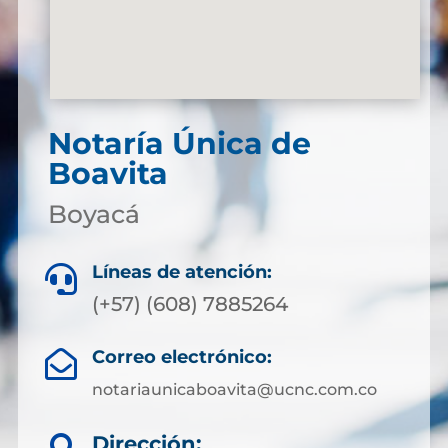
Notaría Única de
Boavita
Boyacá
Líneas de atención:

(+57) (608) 7885264
Correo electrónico:

notariaunicaboavita@ucnc.com.co
Dirección: