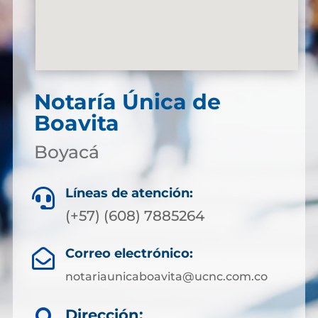
Notaría Única de
Boavita
Boyacá
Líneas de atención:

(+57) (608) 7885264
Correo electrónico:

notariaunicaboavita@ucnc.com.co
Dirección: