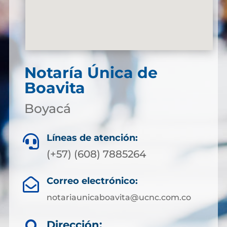
Notaría Única de
Boavita
Boyacá
Líneas de atención:

(+57) (608) 7885264
Correo electrónico:

notariaunicaboavita@ucnc.com.co
Dirección: